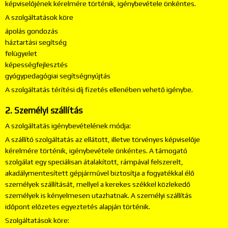
képviselőjének kérelmére történik, igénybevétele önkéntes.
A szolgáltatások köre
ápolás gondozás
háztartási segítség
felügyelet
képességfejlesztés
gyógypedagógiai segítségnyújtás
A szolgáltatás térítési díj fizetés ellenében vehető igénybe.
2. Személyi szállítás
A szolgáltatás igénybevételének módja:
A szállító szolgáltatás az ellátott, illetve törvényes képviselője
kérelmére történik, igénybevétele önkéntes. A támogató
szolgálat egy speciálisan átalakított, rámpával felszerelt,
akadálymentesített gépjárművel biztosítja a fogyatékkal élő
személyek szállítását, mellyel a kerekes székkel közlekedő
személyek is kényelmesen utazhatnak. A személyi szállítás
időpont előzetes egyeztetés alapján történik.
Szolgáltatások köre: