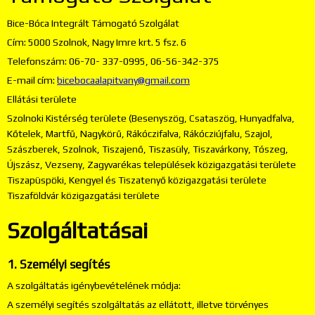
Bice-Bóca Integrált Támogató Szolgálat
Cím: 5000 Szolnok, Nagy Imre krt. 5 fsz. 6
Telefonszám: 06-70- 337-0995, 06-56-342-375
E-mail cím:
bicebocaalapitvany@gmail.com
Ellátási területe
Szolnoki Kistérség területe (Besenyszög, Csataszög, Hunyadfalva,
Kőtelek, Martfű, Nagykörű, Rákóczifalva, Rákócziújfalu, Szajol,
Szászberek, Szolnok, Tiszajenő, Tiszasüly, Tiszavárkony, Tószeg,
Újszász, Vezseny, Zagyvarékas települések közigazgatási területe
Tiszapüspöki, Kengyel és Tiszatenyő közigazgatási területe
Tiszaföldvár közigazgatási területe
Szolgáltatásai
1. Személyi segítés
A szolgáltatás igénybevételének módja:
A személyi segítés szolgáltatás az ellátott, illetve törvényes