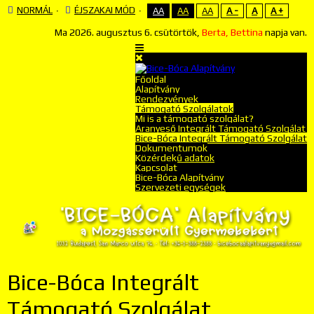
NORMÁL
ÉJSZAKAI MÓD
AA
AA
AA
A -
A
A +
Ma
2026. augusztus 6. csütörtök,
Berta, Bettina
napja van.
Főoldal
Alapítvány
Rendezvények
Támogató Szolgálatok
Mi is a támogató szolgálat?
Aranyeső Integrált Támogató Szolgálat
Bice-Bóca Integrált Támogató Szolgálat
Dokumentumok
Közérdekű adatok
Kapcsolat
Bice-Bóca Alapítvány
Szervezeti egységek
Bice-Bóca Integrált
Támogató Szolgálat