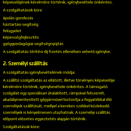
képviselőjének kérelmére történik, igénybevétele önkéntes.
A szolgáltatások köre
ápolás gondozás
háztartási segítség
felügyelet
képességfejlesztés
gyógypedagógiai segítségnyújtás
A szolgáltatás térítési díj fizetés ellenében vehető igénybe.
2. Személyi szállítás
A szolgáltatás igénybevételének módja:
A szállító szolgáltatás az ellátott, illetve törvényes képviselője
kérelmére történik, igénybevétele önkéntes. A támogató
szolgálat egy speciálisan átalakított, rámpával felszerelt,
akadálymentesített gépjárművel biztosítja a fogyatékkal élő
személyek szállítását, mellyel a kerekes székkel közlekedő
személyek is kényelmesen utazhatnak. A személyi szállítás
időpont előzetes egyeztetés alapján történik.
Szolgáltatások köre: