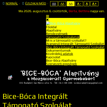
NORMÁL
ÉJSZAKAI MÓD
AA
AA
AA
A -
A
A +
Ma
2026. augusztus 6. csütörtök,
Berta, Bettina
napja van.
Főoldal
Alapítvány
Rendezvények
Támogató Szolgálatok
Mi is a támogató szolgálat?
Aranyeső Integrált Támogató Szolgálat
Bice-Bóca Integrált Támogató Szolgálat
Dokumentumok
Közérdekű adatok
Kapcsolat
Bice-Bóca Alapítvány
Szervezeti egységek
Bice-Bóca Integrált
Támogató Szolgálat