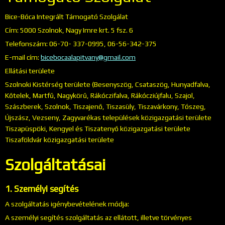
Bice-Bóca Integrált Támogató Szolgálat
Cím: 5000 Szolnok, Nagy Imre krt. 5 fsz. 6
Telefonszám: 06-70- 337-0995, 06-56-342-375
E-mail cím:
bicebocaalapitvany@gmail.com
Ellátási területe
Szolnoki Kistérség területe (Besenyszög, Csataszög, Hunyadfalva,
Kőtelek, Martfű, Nagykörű, Rákóczifalva, Rákócziújfalu, Szajol,
Szászberek, Szolnok, Tiszajenő, Tiszasüly, Tiszavárkony, Tószeg,
Újszász, Vezseny, Zagyvarékas települések közigazgatási területe
Tiszapüspöki, Kengyel és Tiszatenyő közigazgatási területe
Tiszaföldvár közigazgatási területe
Szolgáltatásai
1. Személyi segítés
A szolgáltatás igénybevételének módja:
A személyi segítés szolgáltatás az ellátott, illetve törvényes