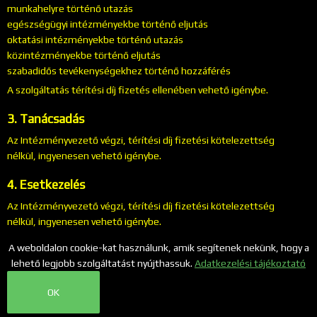
munkahelyre történő utazás
egészségügyi intézményekbe történő eljutás
oktatási intézményekbe történő utazás
közintézményekbe történő eljutás
szabadidős tevékenységekhez történő hozzáférés
A szolgáltatás térítési díj fizetés ellenében vehető igénybe.
3. Tanácsadás
Az Intézményvezető végzi, térítési díj fizetési kötelezettség
nélkül, ingyenesen vehető igénybe.
4. Esetkezelés
Az Intézményvezető végzi, térítési díj fizetési kötelezettség
nélkül, ingyenesen vehető igénybe.
A weboldalon cookie-kat használunk, amik segítenek nekünk, hogy a
lehető legjobb szolgáltatást nyújthassuk.
Adatkezelési tájékoztató
Bice-Bóca Alapítvány
Adatkezelési Tájékoztató
OK
Készítette és üzemelteti a
CsabaInformatika.NET