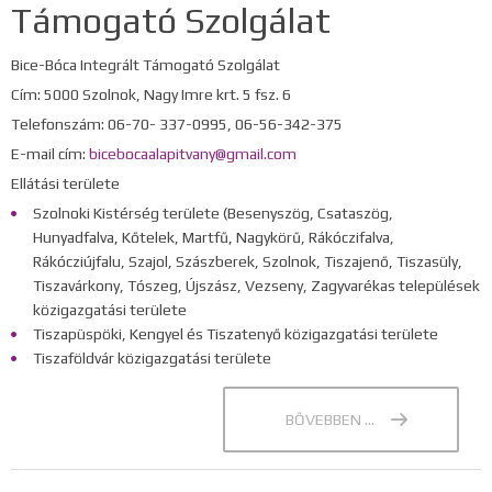
Támogató Szolgálat
Bice-Bóca Integrált Támogató Szolgálat
Cím: 5000 Szolnok, Nagy Imre krt. 5 fsz. 6
Telefonszám: 06-70- 337-0995, 06-56-342-375
E-mail cím:
bicebocaalapitvany@gmail.com
Ellátási területe
Szolnoki Kistérség területe (Besenyszög, Csataszög,
Hunyadfalva, Kőtelek, Martfű, Nagykörű, Rákóczifalva,
Rákócziújfalu, Szajol, Szászberek, Szolnok, Tiszajenő, Tiszasüly,
Tiszavárkony, Tószeg, Újszász, Vezseny, Zagyvarékas települések
közigazgatási területe
Tiszapüspöki, Kengyel és Tiszatenyő közigazgatási területe
Tiszaföldvár közigazgatási területe
BŐVEBBEN ...