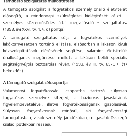
Támogató szolgáltatás működtetése
A támogató szolgálat a fogyatékos személy önálló életvitelét
elősegítő, a mindennapi szükségletei kielégítését célzó –
személyes közreműködés által megvalósuló – szolgáltatás.
(1998. évi XXVI. tv. 4. §. d) pontja)
A támogató szolgáltatás célja a fogyatékos személyek
lakókörnyezetben történő ellátása, elsősorban a lakáson kívüli
közszolgáltatások elérésének segítése, valamint életvitelük
önállóságának megőrzése mellett a lakáson belüli speciális
segítségnyújtás biztosítása révén. (1993. évi III. tv. 65/C § (1)
bekezdés)
A támogató szolgálat célcsoportja:
Valamennyi fogyatékossági csoportba tartozó súlyosan
fogyatékos személyre kiterjed, a háziorvos javaslatának
figyelembevételével, illetve fogyatékosságának igazolásával.
Súlyosan fogyatékosnak minősül, aki fogyatékossági
támogatásban, vakok személyi járadékában, magasabb összegű
családi pótlékban részesül.