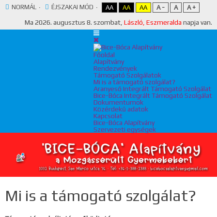
NORMÁL
ÉJSZAKAI MÓD
AA
AA
AA
A -
A
A +
Ma
2026. augusztus 8. szombat,
László, Eszmeralda
napja van.
Főoldal
Alapítvány
Rendezvények
Támogató Szolgálatok
Mi is a támogató szolgálat?
Aranyeső Integrált Támogató Szolgálat
Bice-Bóca Integrált Támogató Szolgálat
Dokumentumok
Közérdekű adatok
Kapcsolat
Bice-Bóca Alapítvány
Szervezeti egységek
Mi is a támogató szolgálat?