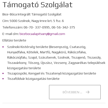
Támogató Szolgálat
Bice-Bóca Integrált Támogató Szolgálat
Cím: 5000 Szolnok, Nagy Imre krt. 5 fsz. 6
Telefonszám: 06-70- 337-0995, 06-56-342-375
E-mail cím:
bicebocaalapitvany@gmail.com
Ellátási területe
Szolnoki Kistérség területe (Besenyszög, Csataszög,
Hunyadfalva, Kőtelek, Martfű, Nagykörű, Rákóczifalva,
Rákócziújfalu, Szajol, Szászberek, Szolnok, Tiszajenő, Tiszasüly,
Tiszavárkony, Tószeg, Újszász, Vezseny, Zagyvarékas települések
közigazgatási területe
Tiszapüspöki, Kengyel és Tiszatenyő közigazgatási területe
Tiszaföldvár közigazgatási területe
BŐVEBBEN ...