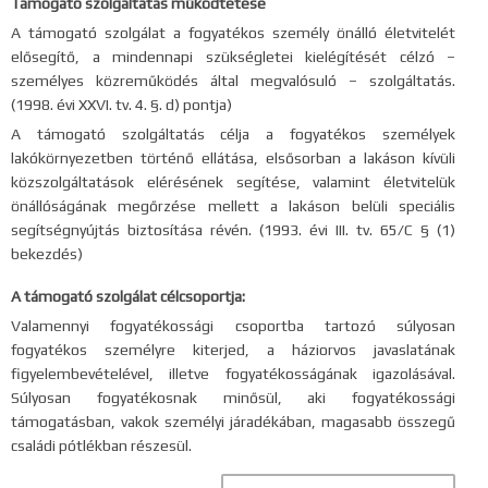
Támogató szolgáltatás működtetése
A támogató szolgálat a fogyatékos személy önálló életvitelét
elősegítő, a mindennapi szükségletei kielégítését célzó –
személyes közreműködés által megvalósuló – szolgáltatás.
(1998. évi XXVI. tv. 4. §. d) pontja)
A támogató szolgáltatás célja a fogyatékos személyek
lakókörnyezetben történő ellátása, elsősorban a lakáson kívüli
közszolgáltatások elérésének segítése, valamint életvitelük
önállóságának megőrzése mellett a lakáson belüli speciális
segítségnyújtás biztosítása révén. (1993. évi III. tv. 65/C § (1)
bekezdés)
A támogató szolgálat célcsoportja:
Valamennyi fogyatékossági csoportba tartozó súlyosan
fogyatékos személyre kiterjed, a háziorvos javaslatának
figyelembevételével, illetve fogyatékosságának igazolásával.
Súlyosan fogyatékosnak minősül, aki fogyatékossági
támogatásban, vakok személyi járadékában, magasabb összegű
családi pótlékban részesül.