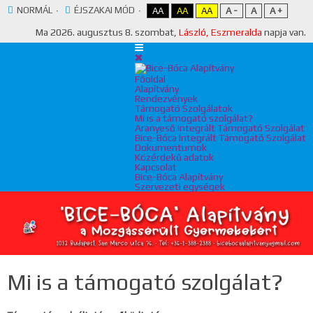
NORMÁL
ÉJSZAKAI MÓD
AA
AA
AA
A -
A
A +
Ma
2026. augusztus 8. szombat,
László, Eszmeralda
napja van.
Főoldal
Alapítvány
Rendezvények
Támogató Szolgálatok
Mi is a támogató szolgálat?
Aranyeső Integrált Támogató Szolgálat
Bice-Bóca Integrált Támogató Szolgálat
Dokumentumok
Közérdekű adatok
Kapcsolat
Bice-Bóca Alapítvány
Szervezeti egységek
Mi is a támogató szolgálat?