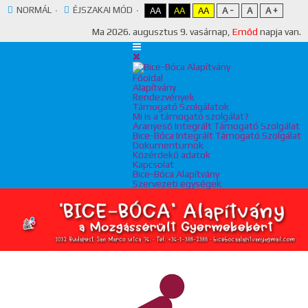
NORMÁL
ÉJSZAKAI MÓD
AA
AA
AA
A -
A
A +
Ma
2026. augusztus 9. vasárnap,
Emőd
napja van.
Főoldal
Alapítvány
Rendezvények
Támogató Szolgálatok
Mi is a támogató szolgálat?
Aranyeső Integrált Támogató Szolgálat
Bice-Bóca Integrált Támogató Szolgálat
Dokumentumok
Közérdekű adatok
Kapcsolat
Bice-Bóca Alapítvány
Szervezeti egységek