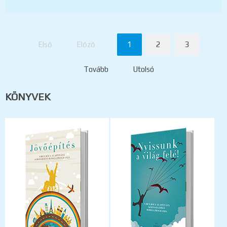
Első
Előző
1
2
3
Tovább
Utolsó
KÖNYVEK